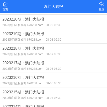
澳门大陆报
首页
返回
2023220期：澳门大陆报
2023澳门正版资料 670288.com
08-09 05:30
2023219期：澳门大陆报
2023澳门正版资料 670288.com
08-08 05:30
2023218期：澳门大陆报
2023澳门正版资料 670288.com
08-07 05:30
2023217期：澳门大陆报
2023澳门正版资料 670288.com
08-06 05:30
2023216期：澳门大陆报
2023澳门正版资料 670288.com
08-05 05:30
2023215期：澳门大陆报
2023澳门正版资料 670288.com
08-04 05:30
2023214期：澳门大陆报