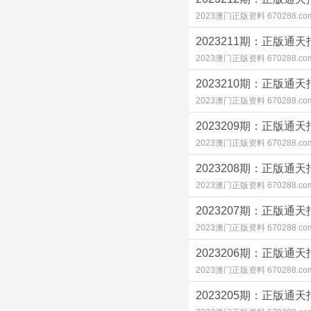
2023澳门正版资料 670288.co
2023211期：正版通天
2023澳门正版资料 670288.co
2023210期：正版通天
2023澳门正版资料 670288.co
2023209期：正版通天
2023澳门正版资料 670288.co
2023208期：正版通天
2023澳门正版资料 670288.co
2023207期：正版通天
2023澳门正版资料 670288.co
2023206期：正版通天
2023澳门正版资料 670288.co
2023205期：正版通天