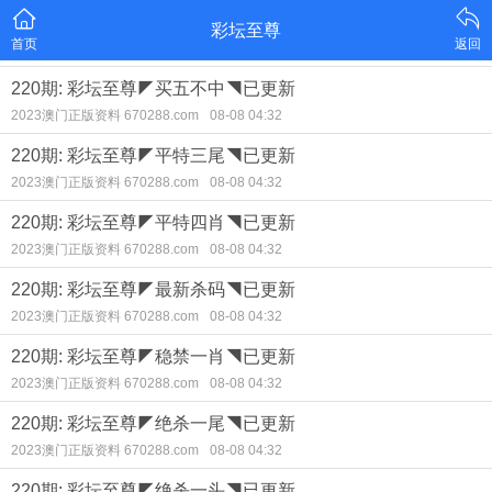
彩坛至尊
首页
返回
220期: 彩坛至尊◤买五不中◥已更新
2023澳门正版资料 670288.com
08-08 04:32
220期: 彩坛至尊◤平特三尾◥已更新
2023澳门正版资料 670288.com
08-08 04:32
220期: 彩坛至尊◤平特四肖◥已更新
2023澳门正版资料 670288.com
08-08 04:32
220期: 彩坛至尊◤最新杀码◥已更新
2023澳门正版资料 670288.com
08-08 04:32
220期: 彩坛至尊◤稳禁一肖◥已更新
2023澳门正版资料 670288.com
08-08 04:32
220期: 彩坛至尊◤绝杀一尾◥已更新
2023澳门正版资料 670288.com
08-08 04:32
220期: 彩坛至尊◤绝杀一头◥已更新